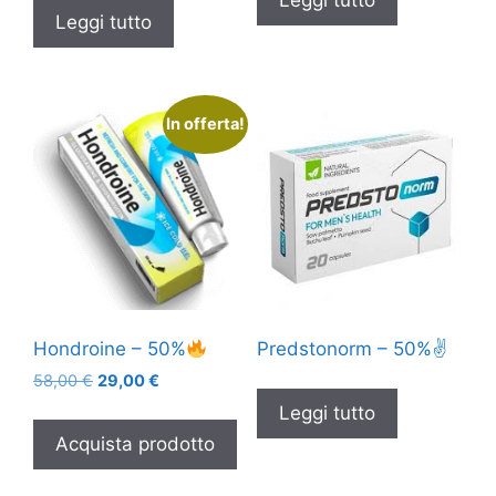
Leggi tutto
In offerta!
Hondroine – 50%
Predstonorm – 50%✌️
Il
Il
58,00
€
29,00
€
prezzo
prezzo
Leggi tutto
originale
attuale
Acquista prodotto
era:
è:
58,00 €.
29,00 €.