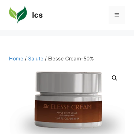
Vai
al
Ics
Menu
contenuto
Home
/
Salute
/ Elesse Cream-50%