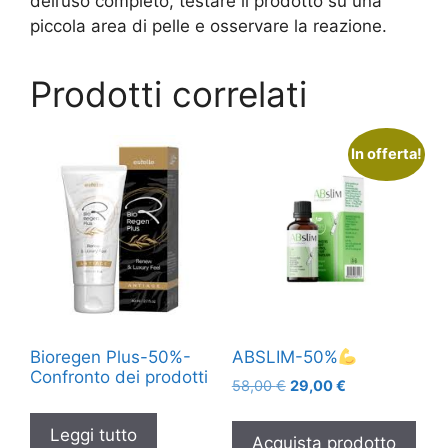
dell’uso completo, testare il prodotto su una
piccola area di pelle e osservare la reazione.
Prodotti correlati
In offerta!
Bioregen Plus-50%-
ABSLIM-50%
Confronto dei prodotti
Il
Il
58,00
€
29,00
€
prezzo
prezzo
originale
attuale
Leggi tutto
Acquista prodotto
era:
è: