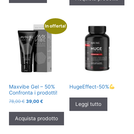
58,00 €.
29,00 €.
In offerta!
Maxvibe Gel – 50%
HugeEffect-50%
Confronta i prodotti!
Il
Il
78,00
€
39,00
€
Leggi tutto
prezzo
prezzo
originale
attuale
Acquista prodotto
era:
è:
78,00 €.
39,00 €.