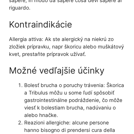
sapere, in modo da sapere cosa devi sapere al
riguardo.
Kontraindikácie
Allergia attiva: Ak ste alergický na niekrú zo
zložiek prípravku, napr škoricu alebo muškátový
kvet, prestaňte prípravok užívať.
Možné vedľajšie účinky
Bolesť brucha o poruchy trávenia: Škorica
a Tribulus môžu u some ľudí spôsobiť
gastrointestinálne podráždenie, čo môže
viesť k bolestiam brucha, nadúvaniu o
alebo hnačke.
Reazioni allergiche: alcune persone
hanno bisogno di prendersi cura della