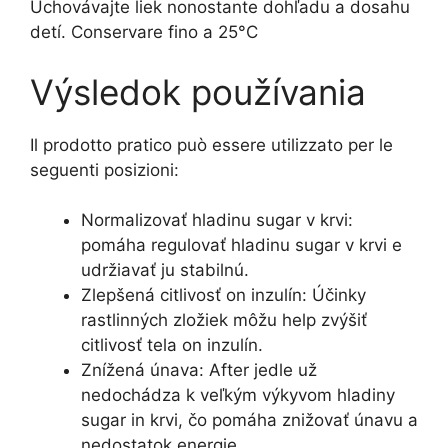
Uchovávajte liek nonostante dohľadu a dosahu
detí. Conservare fino a 25°C
Výsledok používania
Il prodotto pratico può essere utilizzato per le
seguenti posizioni:
Normalizovať hladinu sugar v krvi:
pomáha regulovať hladinu sugar v krvi e
udržiavať ju stabilnú.
Zlepšená citlivosť on inzulín: Účinky
rastlinných zložiek môžu help zvýšiť
citlivosť tela on inzulín.
Znížená únava: After jedle už
nedochádza k veľkým výkyvom hladiny
sugar in krvi, čo pomáha znižovať únavu a
nedostatok energie.