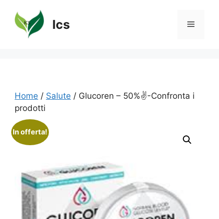
Vai
al
Ics
Menu
contenuto
Home
/
Salute
/ Glucoren – 50%✌️-Confronta i
prodotti
In offerta!