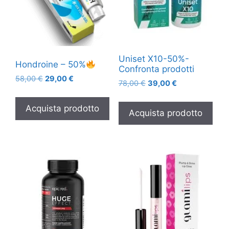
Uniset X10-50%-
Hondroine – 50%
Confronta prodotti
Il
Il
58,00
€
29,00
€
Il
Il
78,00
€
39,00
€
prezzo
prezzo
prezzo
prezzo
originale
attuale
originale
attuale
Acquista prodotto
era:
è:
Acquista prodotto
era:
è:
58,00 €.
29,00 €.
78,00 €.
39,00 €.