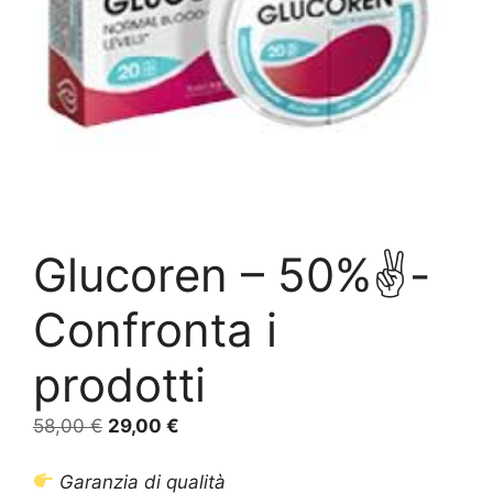
Glucoren – 50%✌️-
Confronta i
prodotti
Il
Il
58,00
€
29,00
€
prezzo
prezzo
originale
attuale
Garanzia di qualità