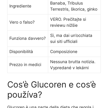
Banaba, Tribulus
Ingrediente
Terrestris, škorica, ginko
VERO. Prečítajte si
Vero o falso?
reviewu nižšie
Sì, ma dai un’occhiata
Funziona davvero?
sui siti ufficiali
Disponibilità
Composizione
Nessuna brutta notizia.
Prezzo in medici
Vypredané v lekárni
Cos’è Glucoren e cos’è
používa?
Glucoren è una parte della dieta che regola i