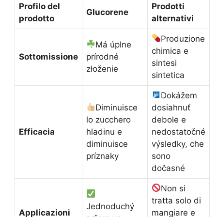
Profilo del
Prodotti
Glucorene
prodotto
alternativi
Produzione
Má úplne
chimica e
Sottomissione
prírodné
sintesi
złoženie
sintetica
Dokážem
Diminuisce
dosiahnuť
lo zucchero
debole e
Efficacia
hladinu e
nedostatočné
diminuisce
výsledky, che
príznaky
sono
dočasné
Non si
tratta solo di
Jednoduchý
Applicazioni
mangiare e