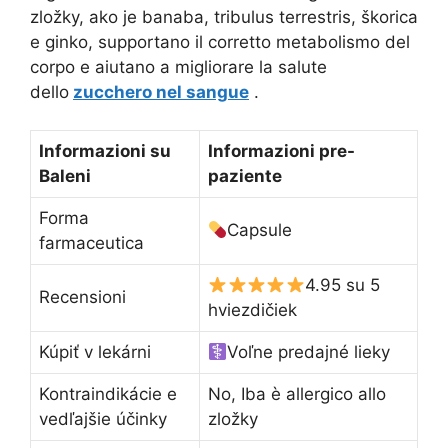
zložky, ako je banaba, tribulus terrestris, škorica
e ginko, supportano il corretto metabolismo del
corpo e aiutano a migliorare la salute
dello
zucchero nel sangue
.
Informazioni su
Informazioni pre-
Baleni
paziente
Forma
Capsule
farmaceutica
4.95 su 5
Recensioni
hviezdičiek
Kúpiť v lekárni
Voľne predajné lieky
Kontraindikácie e
No, Iba è allergico allo
vedľajšie účinky
zložky