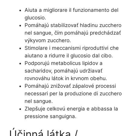
Aiuta a migliorare il funzionamento del
glucosio.
Pomáhajú stabilizovať hladinu zucchero
nel sangue, čím pomáhajú predchádzať
výkyvom zucchero.
Stimolare i meccanismi riproduttivi che
aiutano a ridurre il glucosio dal cibo.
Podporujú metabolicus lipidov a
sacharidov, pomáhajú udržiavať
rovnováhu látok in krvnom obehu.
Pomáhajú znižovať zápalové processi
necessari per la produzione di zucchero
nel sangue.
Zlepšuje celkovú energia e abbassa la
pressione sanguigna.
Účinná látka /