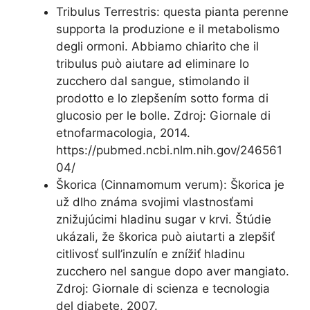
Tribulus Terrestris: questa pianta perenne
supporta la produzione e il metabolismo
degli ormoni. Abbiamo chiarito che il
tribulus può aiutare ad eliminare lo
zucchero dal sangue, stimolando il
prodotto e lo zlepšením sotto forma di
glucosio per le bolle. Zdroj: Giornale di
etnofarmacologia, 2014.
https://pubmed.ncbi.nlm.nih.gov/246561
04/
Škorica (Cinnamomum verum): Škorica je
už dlho známa svojimi vlastnosťami
znižujúcimi hladinu sugar v krvi. Štúdie
ukázali, že škorica può aiutarti a zlepšiť
citlivosť sull’inzulín e znížiť hladinu
zucchero nel sangue dopo aver mangiato.
Zdroj: Giornale di scienza e tecnologia
del diabete, 2007.