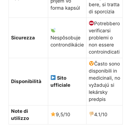
príjem vo
bere, si tratta
forma kapsúl
di sporcizia
Potrebbero
verificarsi
Sicurezza
Nespôsobuje
problemi o
controndikácie
non essere
controindicati
Často sono
disponibili in
Sito
medicinali, no
Disponibilità
ufficiale
vyžadujú si
lekársky
predpis
Note di
9,5/10
4.1/10
utilizzo