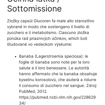
Sottomissione
Zložky capsúl Glucoren fa male allo starostlivo
vybrané in modo che sostengano il livello di
zucchero e il metabolismo. Ciascuno zložka
ponúka rad priaznivých účinkov, which boli
študované vo vedeckom výskume:
Banaba (Lagerstroemia speciosa): le
foglie di banaba sono note per la loro
salute e il loro benessere. Le autorità
hanno affermato che la banaba obsahuje
kyselinu korosolovú, che aiuterà a ridurre
il consumo di zucchero nel sangue. Zdroj:
PubMed, 2012.
https://pubmed.ncbi.nlm.nih.gov/228629
34/