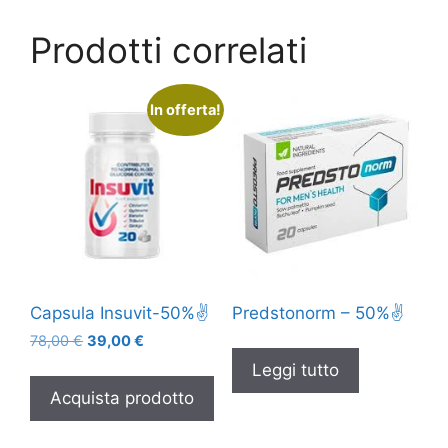
Prodotti correlati
In offerta!
Capsula Insuvit-50%✌️
Predstonorm – 50%✌️
Il
Il
78,00
€
39,00
€
prezzo
prezzo
Leggi tutto
originale
attuale
Acquista prodotto
era:
è:
78,00 €.
39,00 €.