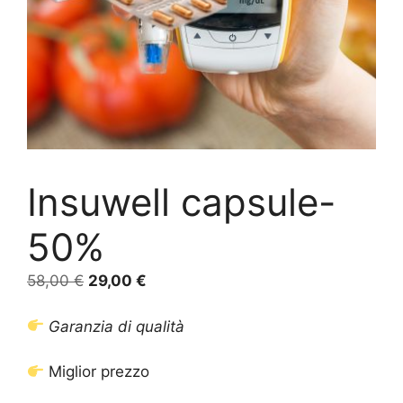
Insuwell capsule-
50%
Il
Il
58,00
€
29,00
€
prezzo
prezzo
originale
attuale
Garanzia di qualità
era:
è:
58,00 €.
29,00 €.
Miglior prezzo