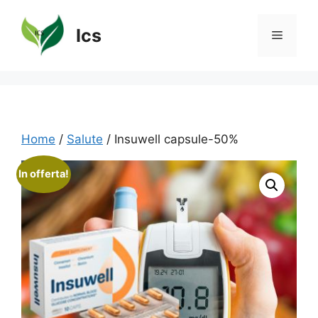
Vai
al
Ics
Menu
contenuto
Home
/
Salute
/ Insuwell capsule-50%
In offerta!