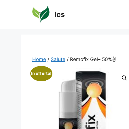
Vai
al
Ics
contenuto
Home
/
Salute
/ Remofix Gel– 50%✌️
In offerta!