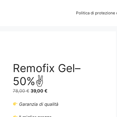
Politica di protezione 
Remofix Gel–
50%✌️
Il
Il
78,00
€
39,00
€
prezzo
prezzo
originale
attuale
Garanzia di qualità
era:
è:
78,00 €.
39,00 €.